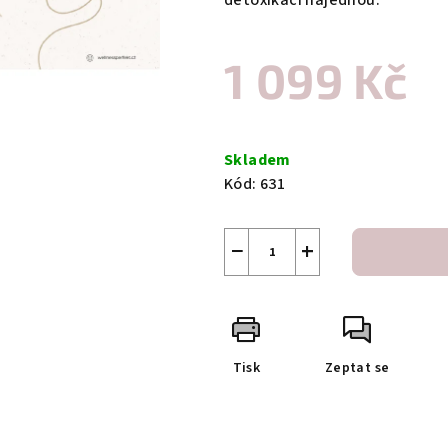
detoxikaci najednou.
1 099 Kč
Měrná
cena:
Skladem
Kód:
631
−
+
Tisk
Zeptat se