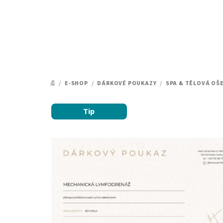
Přejít
na
obsah
/
E-SHOP
/
DÁRKOVÉ POUKAZY
/
SPA & TĚLOVÁ OŠ
DOMŮ
Tip