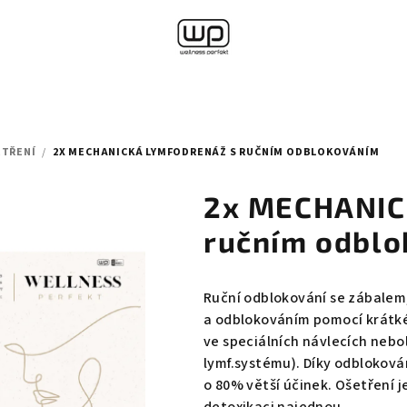
ETŘENÍ
/
2X MECHANICKÁ LYMFODRENÁŽ S RUČNÍM ODBLOKOVÁNÍM
2x MECHANIC
ručním odbl
Ruční odblokování se zábalem
a odblokováním pomocí krátké
ve speciálních návlecích nebol
lymf.systému). Díky odbloková
o 80% větší účinek. Ošetření je