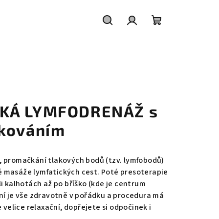
Hledat
Přihlášení
Nákupní
košík
KÁ LYMFODRENÁŽ s
okováním
, promačkání tlakových bodů (tzv. lymfobodů)
 masáže lymfatických cest. Poté presoterapie
i kalhotách až po bříško (kde je centrum
ní je vše zdravotně v pořádku a procedura má
 velice relaxační, dopřejete si odpočinek i