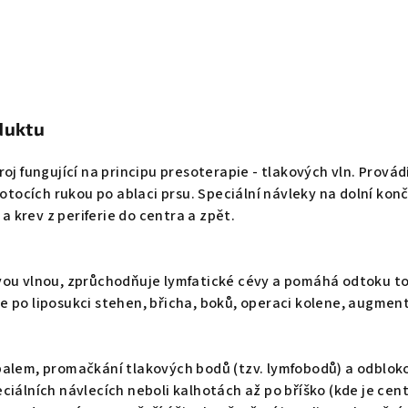
duktu
roj fungující na principu presoterapie - tlakových vln. Prová
 otocích rukou po ablaci prsu. Speciální návleky na dolní kon
 a krev z periferie do centra a zpět.
vou vlnou, zprůchodňuje lymfatické cévy a pomáhá odtoku tox
 po liposukci stehen, břicha, boků, operaci kolene, augment
balem, promačkání tlakových bodů (tzv. lymfobodů) a odblok
ciálních návlecích neboli kalhotách až po bříško (kde je cen