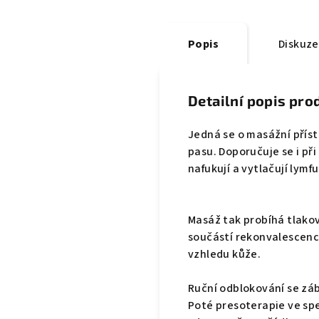
Popis
Diskuze
Detailní popis pro
Jedná se o masážní příst
pasu. Doporučuje se i při
nafukují a vytlačují lymfu
Masáž tak probíhá tlako
součástí rekonvalescence
vzhledu kůže.
Ruční odblokování se zá
Poté presoterapie ve spe