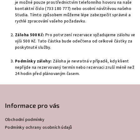
je možné pouze prostřednictvím telefonního hovoru na naše
kontaktní číslo (733 180 777) nebo osobní návštěvou našeho
Studia. Tímto způsobem můžeme lépe zabezpečit správné a
rychlé zpracování vašeho požadavku.
Záloha 500 Kč:
Pro potvrzení rezervace vyžadujeme zálohu ve
výši 500 Kč. Tato částka bude odečtena od celkové částky za
poskytnuté služby.
Podmínky zálohy:
Záloha je nevratná v případě, kdy klient
nepřijde na rezervovaný termín nebo rezervaci zruší méně než
24 hodin před plánovaným časem.
Z
á
p
Informace pro vás
a
Obchodní podmínky
t
Podmínky ochrany osobních údajů
í