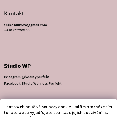
Kontakt
terka.hulkova
@
gmail.com
+420777260865
Studio WP
Instagram @beautyperfekt
Facebook Studio Wellness Perfekt
Skin Bar Beauty Perfekt
Tento web používá soubory cookie. Dalším procházením
tohoto webu vyjadřujete souhlas s jejich používáním..