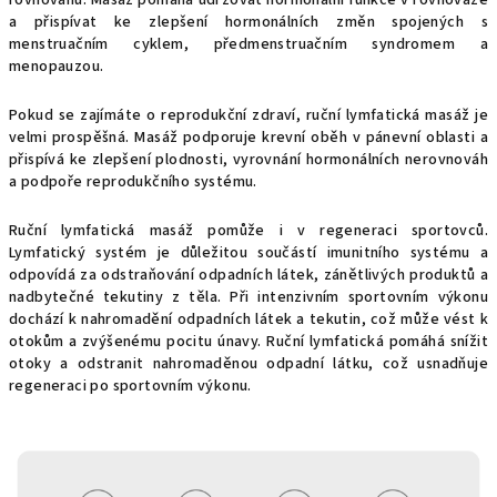
rovnováhu. Masáž pomáhá udržovat hormonální funkce v rovnováze
a přispívat ke zlepšení hormonálních změn spojených s
menstruačním cyklem, předmenstruačním syndromem a
menopauzou.
Pokud se zajímáte o reprodukční zdraví, ruční lymfatická masáž je
velmi prospěšná. Masáž podporuje krevní oběh v pánevní oblasti a
přispívá ke zlepšení plodnosti, vyrovnání hormonálních nerovnováh
a podpoře reprodukčního systému.
Ruční lymfatická masáž pomůže i v regeneraci sportovců.
Lymfatický systém je důležitou součástí imunitního systému a
odpovídá za odstraňování odpadních látek, zánětlivých produktů a
nadbytečné tekutiny z těla. Při intenzivním sportovním výkonu
dochází k nahromadění odpadních látek a tekutin, což může vést k
otokům a zvýšenému pocitu únavy. Ruční lymfatická pomáhá snížit
otoky a odstranit nahromaděnou odpadní látku, což usnadňuje
regeneraci po sportovním výkonu.