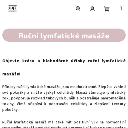
Přejít
na
obsah
Nákupní
Hledat
Přihlášení
košík
Ruční lymfatické masáže
Objevte krásu a blahodárné účinky ruční lymfatické
masáže!
Přínosy ruční lymfatické masáže jsou mnohostranné. Zlepšte vzhled
své pokožky a snižte výskyt celulitidy. Masáž stimuluje lymfatický
tok, podporuje rozklad tukových buněk a odstraňuje nahromaděné
toxiny, čímž přispívá k odstranění celulitidy a zlepšení textury
pokožky.
Ruční lymfatická masáž má také mít pozitivní vliv na hormonální