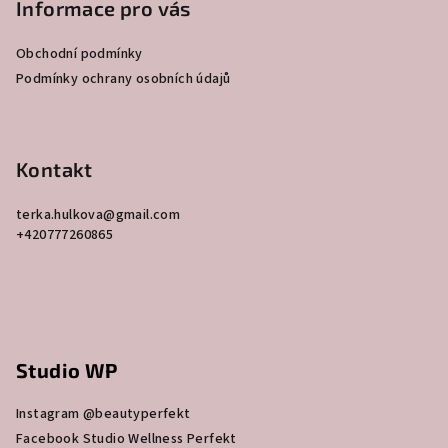
p
Informace pro vás
a
Obchodní podmínky
t
Podmínky ochrany osobních údajů
í
Kontakt
terka.hulkova
@
gmail.com
+420777260865
Studio WP
Instagram @beautyperfekt
Facebook Studio Wellness Perfekt