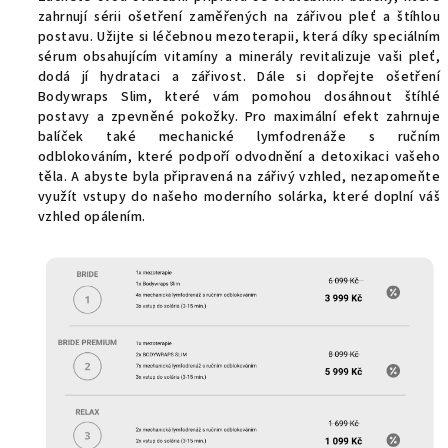
zahrnují sérii ošetření zaměřených na zářivou pleť a štíhlou
postavu. Užijte si léčebnou mezoterapii, která díky speciálním
sérum obsahujícím vitamíny a minerály revitalizuje vaši pleť,
dodá jí hydrataci a zářivost. Dále si dopřejte ošetření
Bodywraps Slim, které vám pomohou dosáhnout štíhlé
postavy a zpevněné pokožky. Pro maximální efekt zahrnuje
balíček také mechanické lymfodrenáže s ručním
odblokováním, které podpoří odvodnění a detoxikaci vašeho
těla. A abyste byla připravená na zářivý vzhled, nezapomeňte
využít vstupy do našeho moderního solárka, které doplní váš
vzhled opálením.