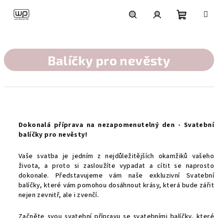
Přejít
na
obsah
Nákupní
Hledat
Přihlášení
košík
Balíčky pro nevěsty
Dokonalá příprava na nezapomenutelný den - Svatební
balíčky pro nevěsty!
Vaše svatba je jedním z nejdůležitějších okamžiků vašeho
života, a proto si zasloužíte vypadat a cítit se naprosto
dokonale. Představujeme vám naše exkluzivní Svatební
balíčky, které vám pomohou dosáhnout krásy, která bude zářit
nejen zevnitř, ale i zvenčí.
Začněte svou svatební přípravu se svatebními balíčky, které