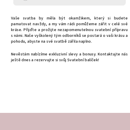
Vaše svatba by měla být okamžikem, který si budete
pamatovat navždy, a my vám rádi pomůžeme zářit v celé své
kráse. Přijďte a prožijte nezapomenutelnou svatební přípravu
s námi. Naše vyškolený tým odborníků se postará o vaši krásu a
pohodu, abyste na své svatbě zářila naplno.
Nevěstám nabízíme exkluzivní slevy a bonusy. Kontaktujte nás
ještě dnes a rezervujte si svůj Svatební balíček!
Z
á