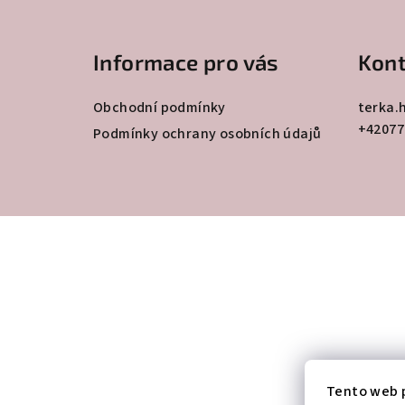
Z
á
Informace pro vás
Kont
p
a
Obchodní podmínky
terka.
+42077
t
Podmínky ochrany osobních údajů
í
Tento web p