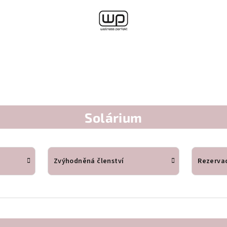
Solárium
Zvýhodněná členství
Rezerva