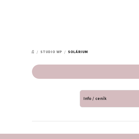
Přejít
na
obsah
/
STUDIO WP
/
SOLÁRIUM
DOMŮ
Info / ceník