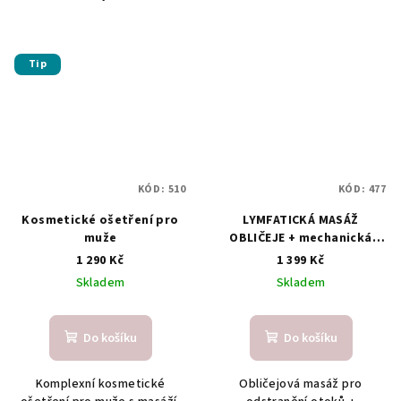
Tip
KÓD:
510
KÓD:
477
Kosmetické ošetření pro
LYMFATICKÁ MASÁŽ
muže
OBLIČEJE + mechanická
lymfodrenáž s ručním
1 290 Kč
1 399 Kč
odblokováním
Skladem
Skladem
Do košíku
Do košíku
Komplexní kosmetické
Obličejová masáž pro