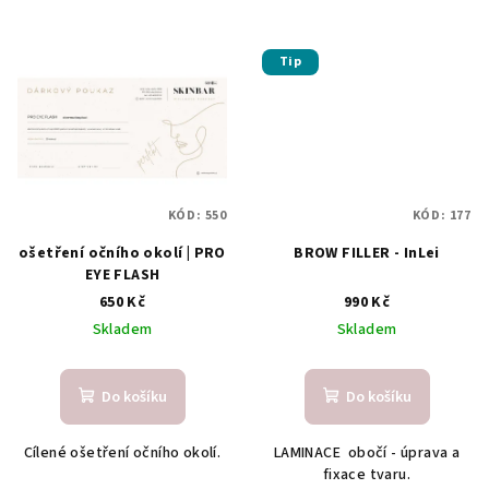
Tip
KÓD:
550
KÓD:
177
ošetření očního okolí | PRO
BROW FILLER - InLei
EYE FLASH
650 Kč
990 Kč
Skladem
Skladem
Do košíku
Do košíku
Cílené ošetření očního okolí.
LAMINACE obočí - úprava a
fixace tvaru.