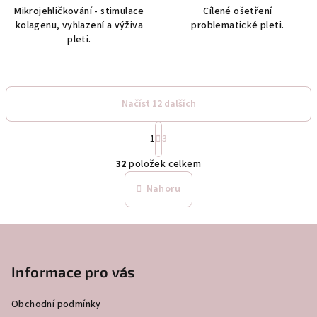
Mikrojehličkování - stimulace
Cílené ošetření
kolagenu, vyhlazení a výživa
problematické pleti.
pleti.
Načíst 12 dalších
S
1
3
t
O
r
32
položek celkem
á
v
n
l
Nahoru
k
á
o
d
v
Z
a
á
n
á
c
í
í
p
Informace pro vás
p
a
r
Obchodní podmínky
t
v