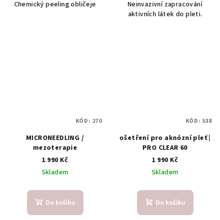
Chemický peeling obličeje
Neinvazivní zapracování
aktivních látek do pleti.
KÓD:
270
KÓD:
538
MICRONEEDLING /
ošetření pro aknózní pleť |
mezoterapie
PRO CLEAR 60
1 990 Kč
1 990 Kč
Skladem
Skladem
Do košíku
Do košíku