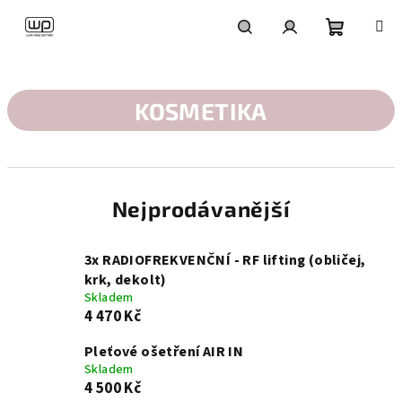
Přejít
na
obsah
Nákupní
Hledat
Přihlášení
košík
KOSMETIKA
Nejprodávanější
3x RADIOFREKVENČNÍ - RF lifting (obličej,
krk, dekolt)
Skladem
4 470 Kč
Pleťové ošetření AIR IN
Skladem
4 500 Kč