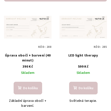
r
V
o
ý
d
p
u
i
k
s
t
p
ů
KÓD:
288
KÓD:
285
r
Úprava obočí + barvení (40
LED light therapy
o
minut)
d
390 Kč
599 Kč
u
Skladem
Skladem
k
t
Do košíku
Do košíku
ů
Základní úprava obočí +
Světelná terapie.
barvení.