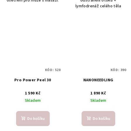
ošetření pro muže s masáží.
odstranění otoků +
lymfodrenáž celého těla
KÓD:
528
KÓD:
390
Pro Power Peel 30
NANONEEDLING
1 590 Kč
1 890 Kč
Skladem
Skladem
Do košíku
Do košíku