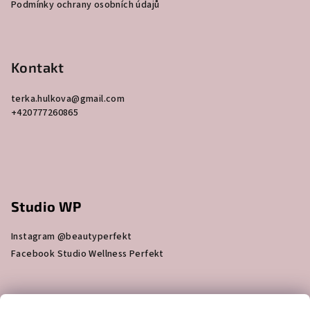
Podmínky ochrany osobních údajů
í
k
y
v
ý
Kontakt
p
i
terka.hulkova
@
gmail.com
s
+420777260865
u
Studio WP
Instagram @beautyperfekt
Facebook Studio Wellness Perfekt