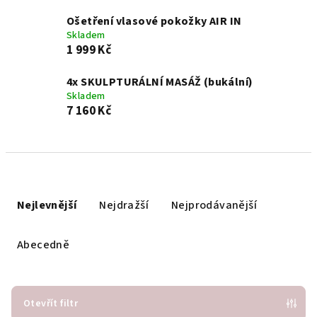
Ošetření vlasové pokožky AIR IN
Skladem
1 999 Kč
4x SKULPTURÁLNÍ MASÁŽ (bukální)
Skladem
7 160 Kč
Ř
a
Nejlevnější
Nejdražší
Nejprodávanější
z
e
Abecedně
n
í
p
Otevřít filtr