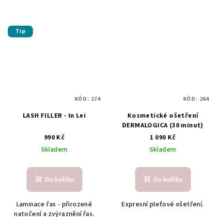
Tip
KÓD:
174
KÓD:
264
LASH FILLER - In Lei
Kosmetické ošetření
DERMALOGICA (30 minut)
990 Kč
1 090 Kč
Skladem
Skladem
Do košíku
Do košíku
Laminace řas - přirozené
Expresní pleťové ošetření.
natočení a zvýraznění řas.