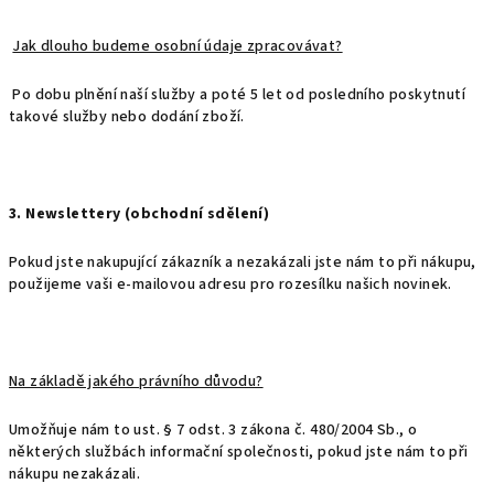
Jak dlouho budeme osobní údaje zpracovávat?
Po dobu plnění naší služby a poté 5 let od posledního poskytnutí
takové služby nebo dodání zboží.
3. Newslettery (obchodní sdělení)
Pokud jste nakupující zákazník a nezakázali jste nám to při nákupu,
použijeme vaši e-mailovou adresu pro rozesílku našich novinek.
Na základě jakého právního důvodu?
Umožňuje nám to ust. § 7 odst. 3 zákona č. 480/2004 Sb., o
některých službách informační společnosti, pokud jste nám to při
nákupu nezakázali.