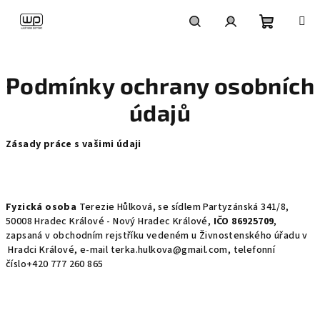
Přejít
na
obsah
Nákupní
Hledat
Přihlášení
Podmínky ochrany osobních
košík
údajů
Zásady práce s vašimi údaji
Fyzická osoba
Terezie Hůlková, se sídlem
Partyzánská
341/8,
50008 Hradec Králové - Nový Hradec Králové,
IČO 86925709
,
zapsaná v obchodním rejstříku vedeném u Živnostenského úřadu v
Hradci Králové, e-mail terka.hulkova@gmail.com, telefonní
číslo+420 777 260 865