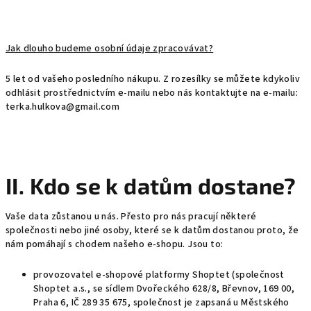
Jak dlouho budeme osobní údaje zpracovávat?
5 let od vašeho posledního nákupu. Z rozesílky se můžete kdykoliv
odhlásit prostřednictvím e-mailu nebo nás kontaktujte na e-mailu:
terka.hulkova@gmail.com
II. Kdo se k datům dostane?
Vaše data zůstanou u nás. Přesto pro nás pracují některé
společnosti nebo jiné osoby, které se k datům dostanou proto, že
nám pomáhají s chodem našeho e-shopu. Jsou to:
provozovatel e-shopové platformy Shoptet (společnost
Shoptet a.s., se sídlem Dvořeckého 628/8, Břevnov, 169 00,
Praha 6, IČ 289 35 675, společnost je zapsaná u Městského