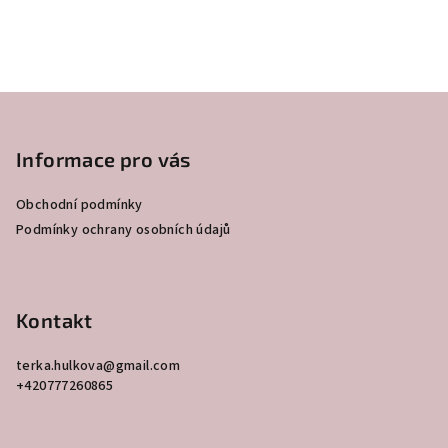
Z
á
p
Informace pro vás
a
Obchodní podmínky
t
Podmínky ochrany osobních údajů
í
Kontakt
terka.hulkova
@
gmail.com
+420777260865