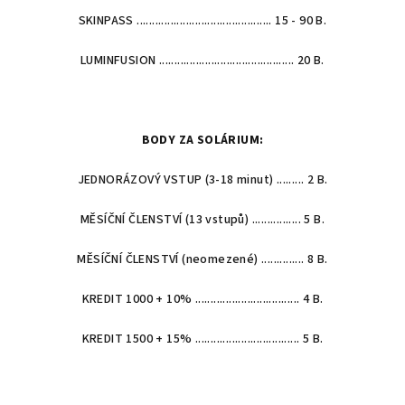
SKINPASS ............................................ 15 - 90 B.
LUMINFUSION ............................................ 20 B.
BODY ZA SOLÁRIUM:
JEDNORÁZOVÝ VSTUP (3-18 minut) ......... 2 B.
MĚSÍČNÍ ČLENSTVÍ (13 vstupů) ................ 5 B.
MĚSÍČNÍ ČLENSTVÍ (neomezené) .............. 8 B.
KREDIT 1000 + 10% .................................. 4 B.
KREDIT 1500 + 15% .................................. 5 B.