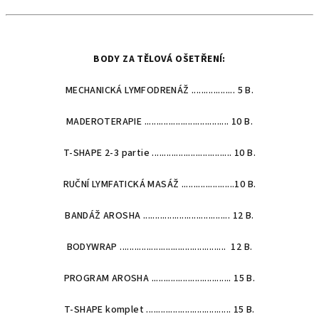
BODY ZA TĚLOVÁ OŠETŘENÍ:
MECHANICKÁ LYMFODRENÁŽ .................. 5 B.
MADEROTERAPIE ................................... 10 B.
T-SHAPE 2-3 partie ................................. 10 B.
RUČNÍ LYMFATICKÁ MASÁŽ ......................10 B.
BANDÁŽ AROSHA .................................... 12 B.
BODYWRAP ............................................ 12 B.
PROGRAM AROSHA ................................. 15 B.
T-SHAPE komplet ................................... 15 B.