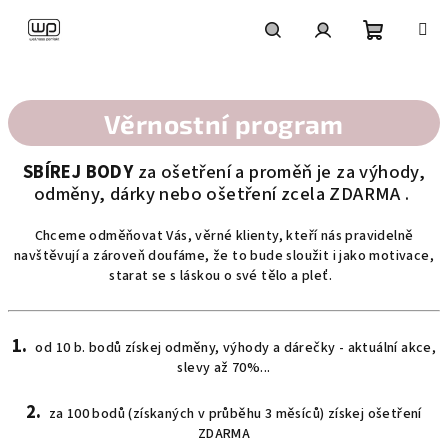
Přejít
na
obsah
Nákupní
Hledat
Přihlášení
košík
Věrnostní program
SBÍREJ BODY
za ošetření a proměň je za výhody,
odměny, dárky nebo ošetření zcela ZDARMA .
Chceme odměňovat Vás, věrné klienty, kteří nás pravidelně
navštěvují a zároveň doufáme, že to bude sloužit i jako motivace,
starat se s láskou o své tělo a pleť.
1.
od 10 b. bodů získej odměny, výhody a dárečky - aktuální akce,
slevy až 70%...
2.
za 100 bodů (získaných v průběhu 3 měsíců) získej ošetření
ZDARMA