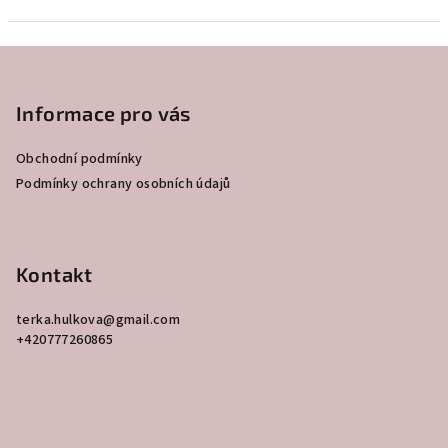
Z
á
p
Informace pro vás
a
Obchodní podmínky
t
Podmínky ochrany osobních údajů
í
Kontakt
terka.hulkova
@
gmail.com
+420777260865