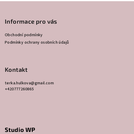
Z
á
p
Informace pro vás
a
Obchodní podmínky
t
Podmínky ochrany osobních údajů
í
Kontakt
terka.hulkova
@
gmail.com
+420777260865
Studio WP