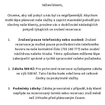
Vážení klienti,
Chceme, aby váš pobyt u nás byl co nejpříjemnější. Abychom
mohli lépe plánovat naše služby a zajistit maximální pohodlí pro
všechny naše klienty, prosíme vás o dodržování následujících
pokynů týkajících se zrušení rezervace:
Zrušení pouze telefonicky nebo osobně:
Zrušení
rezervace je možné pouze prostřednictvím telefonního
hovoru na naše kontaktní číslo (733 180 777) nebo osobní
návštěvou našeho Studia. Tímto způsobem můžeme lépe
zabezpečit správné a rychlé zpracování vašeho požadavku.
Záloha 500 Kč:
Pro potvrzení rezervace vyžadujeme zálohu
ve výši 500 Kč. Tato částka bude odečtena od celkové
částky za poskytnuté služby.
Podmínky zálohy:
Záloha je nevratná v případě, kdy klient
nepřijde na rezervovaný termín nebo rezervaci zruší méně
než 24 hodin před plánovaným časem.