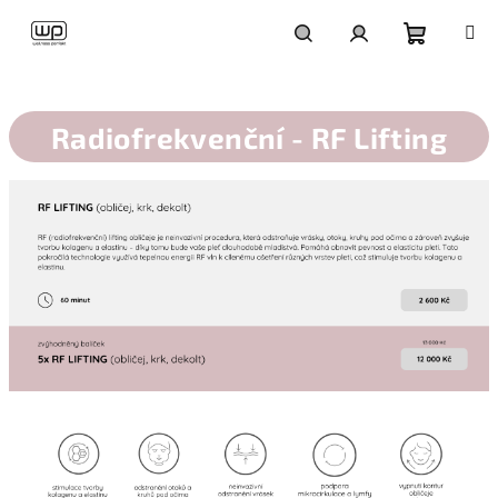
Přejít
na
obsah
Nákupní
Hledat
Přihlášení
košík
Radiofrekvenční - RF Lifting