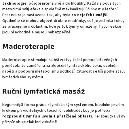
technologie
, působí intenzivně a do hloubky. Každá z použitých
metod má svůj efekt a společně maximalizují účinnost ošetření.
Procedura je nastavena tak, aby byla
co nejefektivnější
.
Ojediněle se mohou objevit drobné modřinky, což je známka toho,
že pracujeme s oblastmi, kde je tok lymfy omezený. Tyto reakce
jsou přechodné a nejsou nebezpečné.
Maderoterapie
Maderoterapie stimuluje hlubší vrstvy tkání pomocí dřevěných
pomůcek. Je zaměřena na zlepšení lymfatického toku, uvolnění
napětí a podporu metabolismu podkoží. Citlivost se liší podle stavu
lymfatického systému.
Ruční lymfatická masáž
Nejjemnější forma práce s lymfatickým systémem. Ideálním prvním
krokem při viditelných otocích či celulitidě, kdy je potřeba
rozproudit lymfu a uvolnit přetížené oblasti
. Terapeutka vždy
přizpůsobuje tlak individuálně.