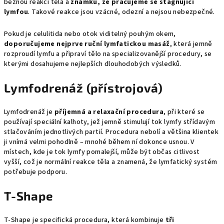
běžnou reakci těla a
známku, že pracujeme se stagnující
lymfou
. Takové reakce jsou vzácné, odezní a nejsou nebezpečné.
Pokud je celulitida nebo otok viditelný pouhým okem,
doporučujeme nejprve ruční lymfatickou masáž
, která jemně
rozproudí lymfu a připraví tělo na specializovanější procedury, se
kterými dosahujeme nejlepších dlouhodobých výsledků.
Lymfodrenáž (přístrojová)
Lymfodrenáž je
příjemná a relaxační procedura
, při které se
používají speciální kalhoty, jež jemně stimulují tok lymfy střídavým
stlačováním jednotlivých partií. Procedura nebolí a většina klientek
ji vnímá velmi pohodlně – mnohé během ní dokonce usnou. V
místech, kde je tok lymfy pomalejší, může být občas citlivost
vyšší, což je normální reakce těla a znamená, že lymfatický systém
potřebuje podporu.
T-Shape
T-Shape je specifická procedura, která kombinuje
tři