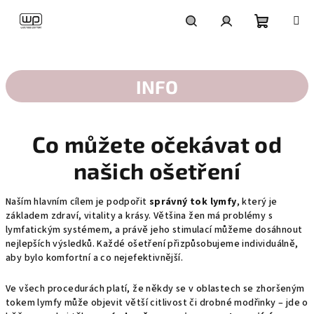
Přejít
na
obsah
Nákupní
Hledat
Přihlášení
košík
INFO
Co můžete očekávat od
našich ošetření
Naším hlavním cílem je podpořit
správný tok lymfy
, který je
základem zdraví, vitality a krásy. Většina žen má problémy s
lymfatickým systémem, a právě jeho stimulací můžeme dosáhnout
nejlepších výsledků. Každé ošetření přizpůsobujeme individuálně,
aby bylo komfortní a co nejefektivnější.
Ve všech procedurách platí, že někdy se v oblastech se zhoršeným
tokem lymfy může objevit větší citlivost či drobné modřinky – jde o