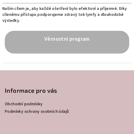
Naším cílem je, aby každé ošetření bylo efektivní a příjemné. Díky
cílenému přístupu podporujeme zdravý tok lymfy a dlouhodobé
výsledky.
Věrnostní program
Z
á
p
Informace pro vás
a
Obchodní podmínky
t
Podmínky ochrany osobních údajů
í