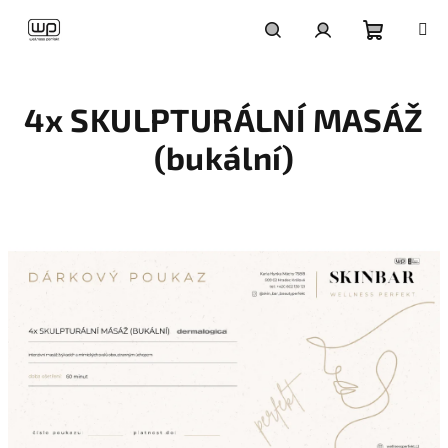
Přejít
na
obsah
Nákupní
Hledat
Přihlášení
4x SKULPTURÁLNÍ MASÁŽ
košík
(bukální)