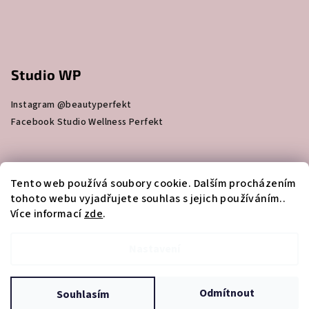
Studio WP
Instagram @beautyperfekt
Facebook Studio Wellness Perfekt
Skin Bar Beauty Perfekt
Tento web používá soubory cookie. Dalším procházením
tohoto webu vyjadřujete souhlas s jejich používáním..
Více informací
Instagram @skin_bar_beautyperfekt
zde
.
Facebook Skin bar beautyperfekt
Nastavení
Copyright 2026
Studio WELLNESS PERFEKT
. Všechna práva
vyhrazena.
Upravit nastavení cookies
Odmítnout
Souhlasím