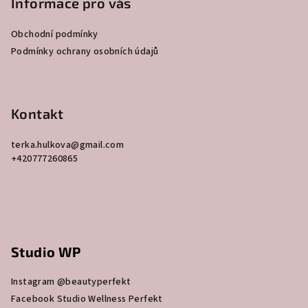
p
Informace pro vás
a
Obchodní podmínky
t
Podmínky ochrany osobních údajů
í
Kontakt
terka.hulkova
@
gmail.com
+420777260865
Studio WP
Instagram @beautyperfekt
Facebook Studio Wellness Perfekt