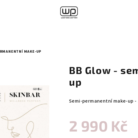
ERMANENTNÍ MAKE-UP
BB Glow - se
up
Semi-permanentní make-up - s
2 990 Kč