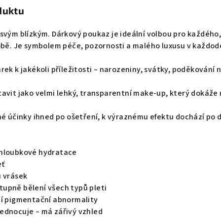
duktu
svým blízkým. Dárkový poukaz je ideální volbou pro každého, 
sobě. Je symbolem péče, pozornosti a malého luxusu v každo
ek k jakékoli příležitosti – narozeniny, svátky, poděkování 
avit jako velmi lehký, transparentní make-up, který dokáže
né účinky ihned po ošetření, k výraznému efektu dochází po d
 hloubkové hydratace
eť
u vrásek
upně bělení všech typů pleti
ní pigmentační abnormality
ednocuje – má zářivý vzhled