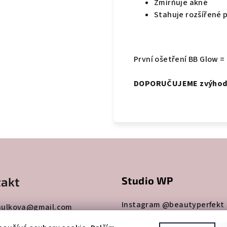
Zmírňuje akné
Stahuje rozšířené 
První ošetření BB Glow =
DOPORUČUJEME zvýhodněn
akt
Studio WP
Instagram @beautyperfekt
hulkova
@
gmail.com
7260865
Facebook Studio Wellness P