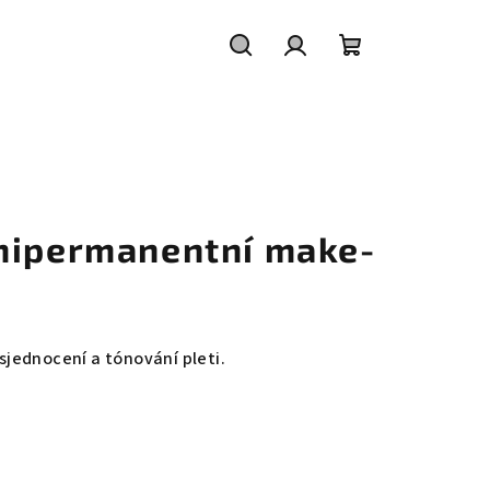
Hledat
Přihlášení
Nákupní
košík
mipermanentní make-
jednocení a tónování pleti.