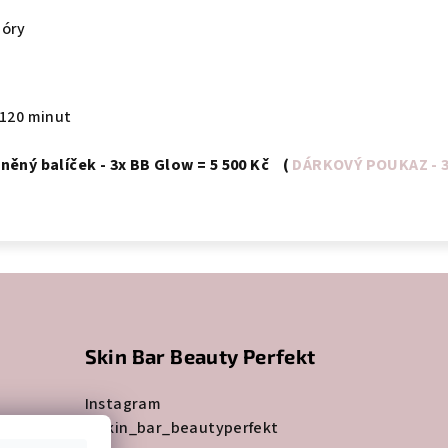
póry
 120 minut
ý balíček - 3x BB Glow = 5 500 Kč (
DÁRKOVÝ POUKAZ - 
Skin Bar Beauty Perfekt
Instagram
@skin_bar_beautyperfekt
erfekt