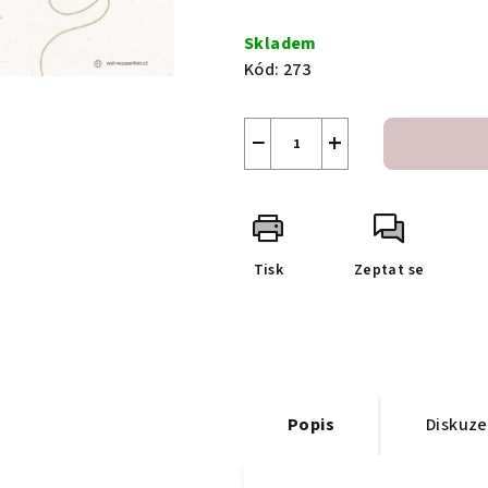
Měrná
cena:
Skladem
Kód:
273
−
+
Tisk
Zeptat se
Popis
Diskuze