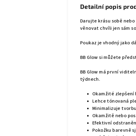
Detailní popis pro
Darujte krásu sobě nebo 
věnovat chvíli jen sám 
Poukaz je vhodný jako dár
BB Glow si můžete předst
BB Glow má první viditel
týdnech.
Okamžité zlepšení
Lehce tónovaná pl
Minimalizuje tvorb
Okamžitě nebo post
Efektivní odstraně
Pokožku barevně sj