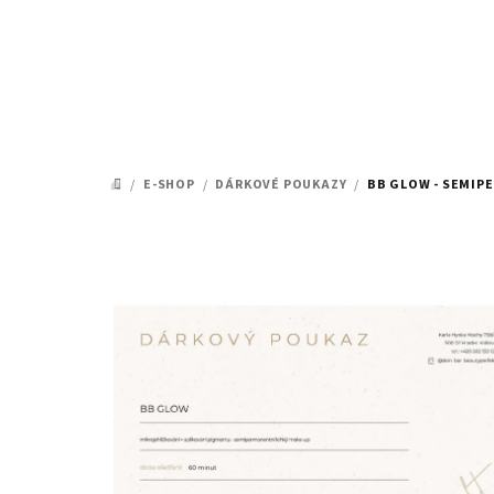
Přejít
na
obsah
/
E-SHOP
/
DÁRKOVÉ POUKAZY
/
BB GLOW - SEMIP
DOMŮ