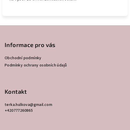
Z
á
p
Informace pro vás
a
Obchodní podmínky
t
Podmínky ochrany osobních údajů
í
Kontakt
terka.hulkova
@
gmail.com
+420777260865