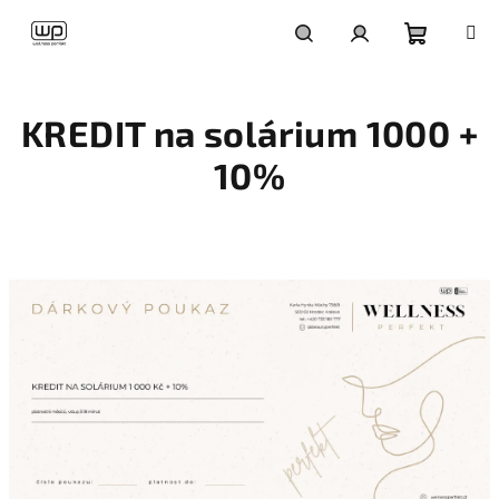
Přejít
na
obsah
Nákupní
Hledat
Přihlášení
KREDIT na solárium 1000 +
košík
10%