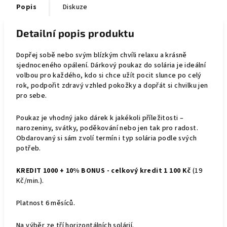
Popis
Diskuze
Detailní popis produktu
Dopřej sobě nebo svým blízkým chvíli relaxu a krásně
sjednoceného opálení. Dárkový poukaz do solária je ideální
volbou pro každého, kdo si chce užít pocit slunce po celý
rok, podpořit zdravý vzhled pokožky a dopřát si chvilku jen
pro sebe.
Poukaz je vhodný jako dárek k jakékoli příležitosti –
narozeniny, svátky, poděkování nebo jen tak pro radost.
Obdarovaný si sám zvolí termín i typ solária podle svých
potřeb.
KREDIT 1000 + 10% BONUS - celkový kredit 1 100 Kč
(19
Kč/min.).
Platnost 6 měsíců.
Na výběr ze tří horizontálních solárií.