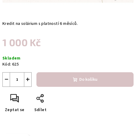
Kredit na solárium s platností 6 měsíců.
1 000 Kč
Měrná
Skladem
cena:
Kód:
625
−
+
Do košíku
Zeptat se
Sdílet