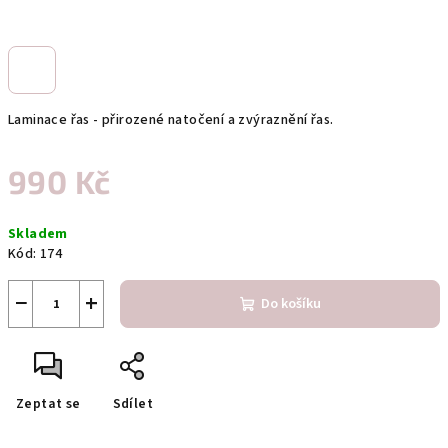
Laminace řas - přirozené natočení a zvýraznění řas.
990 Kč
Měrná
Skladem
cena:
Kód:
174
−
+
Do košíku
Zeptat se
Sdílet