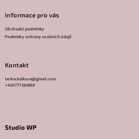
á
p
Informace pro vás
a
Obchodní podmínky
t
Podmínky ochrany osobních údajů
í
Kontakt
terka.hulkova
@
gmail.com
+420777260865
Studio WP