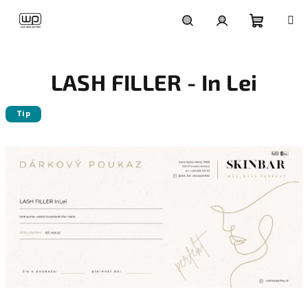
Přejít
na
obsah
Nákupní
Hledat
Přihlášení
LASH FILLER - In Lei
košík
Tip