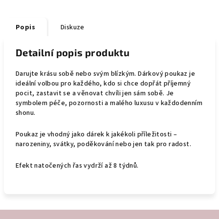
Popis
Diskuze
Detailní popis produktu
Darujte krásu sobě nebo svým blízkým. Dárkový poukaz je
ideální volbou pro každého, kdo si chce dopřát příjemný
pocit, zastavit se a věnovat chvíli jen sám sobě. Je
symbolem péče, pozornosti a malého luxusu v každodenním
shonu.
Poukaz je vhodný jako dárek k jakékoli příležitosti –
narozeniny, svátky, poděkování nebo jen tak pro radost.
Efekt natočených řas vydrží až 8 týdnů.
Z