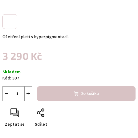
Ošetření pleti s hyperpigmentací.
3 290 Kč
Měrná
Skladem
cena:
Kód:
507
−
+
Do košíku
Zeptat se
Sdílet