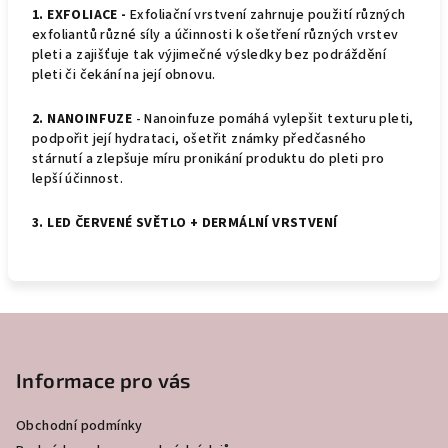
1. EXFOLIACE -
Exfoliační vrstvení zahrnuje použití různých
exfoliantů různé síly a účinnosti k ošetření různých vrstev
pleti a zajišťuje tak výjimečné výsledky bez podráždění
pleti či čekání na její obnovu.
2. NANOINFUZE
- Nanoinfuze pomáhá vylepšit texturu pleti,
podpořit její hydrataci, ošetřit známky předčasného
stárnutí a zlepšuje míru pronikání produktu do pleti pro
lepší účinnost.
3. LED ČERVENÉ SVĚTLO + DERMÁLNÍ VRSTVENÍ
Z
á
p
Informace pro vás
a
Obchodní podmínky
t