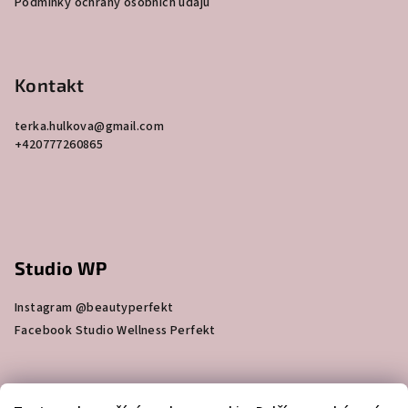
Podmínky ochrany osobních údajů
í
Kontakt
terka.hulkova
@
gmail.com
+420777260865
Studio WP
Instagram @beautyperfekt
Facebook Studio Wellness Perfekt