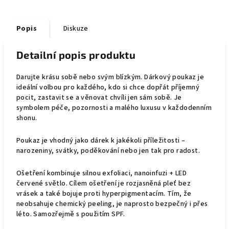
Popis
Diskuze
Detailní popis produktu
Darujte krásu sobě nebo svým blízkým. Dárkový poukaz je
ideální volbou pro každého, kdo si chce dopřát příjemný
pocit, zastavit se a věnovat chvíli jen sám sobě. Je
symbolem péče, pozornosti a malého luxusu v každodenním
shonu.
Poukaz je vhodný jako dárek k jakékoli příležitosti –
narozeniny, svátky, poděkování nebo jen tak pro radost.
Ošetření kombinuje silnou exfoliaci, nanoinfuzi + LED
červené světlo. Cílem ošetření je rozjasněná pleť bez
vrásek a také bojuje proti hyperpigmentacím. Tím, že
neobsahuje chemický peeling, je naprosto bezpečný i přes
léto. Samozřejmě s použitím SPF.