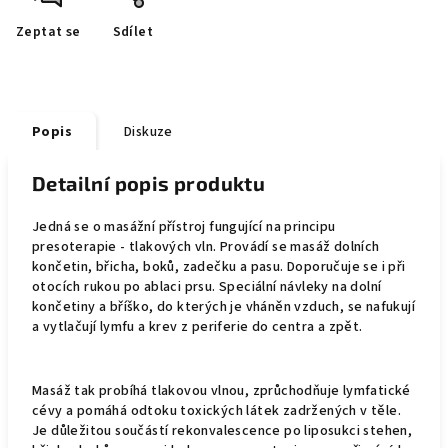
Zeptat se
Sdílet
Popis
Diskuze
Detailní popis produktu
Jedná se o masážní přístroj fungující na principu
presoterapie - tlakových vln. Provádí se masáž dolních
končetin, břicha, boků, zadečku a pasu. Doporučuje se i při
otocích rukou po ablaci prsu. Speciální návleky na dolní
končetiny a bříško, do kterých je vháněn vzduch, se nafukují
a vytlačují lymfu a krev z periferie do centra a zpět.
Masáž tak probíhá tlakovou vlnou, zprůchodňuje lymfatické
cévy a pomáhá odtoku toxických látek zadržených v těle.
Je důležitou součástí rekonvalescence po liposukci stehen,