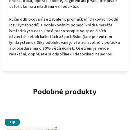
břicha, boků, operaci kolene, augmentaci prsou, přispívá k
estetickému a mladšímu vzhledu kůže.
Ruční odblokování se zábalem, promačkání tlakových bodů
(tzv. lymfobodů) a odblokováním pomocí krátké masáže
lymfatických cest. Poté presoterapie ve speciálních
návlecích neboli kalhotách až po bříško (kde je centrum
lymf.systému). Díky odblokování je vše zdravotně v pořádku
a procedura má o 80% větší účinek. Ošetření je velice
relaxační, dopřejete si odpočinek i detoxikaci najednou.
Podobné produkty
Tip