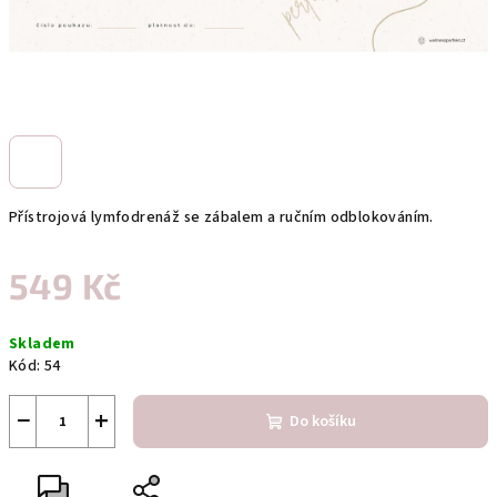
Přístrojová lymfodrenáž se zábalem a ručním odblokováním.
549 Kč
Měrná
Skladem
cena:
Kód:
54
−
+
Do košíku