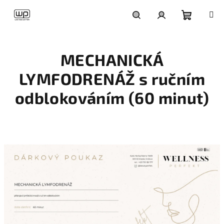
Přejít
na
obsah
Nákupní
Hledat
Přihlášení
MECHANICKÁ
košík
LYMFODRENÁŽ s ručním
odblokováním (60 minut)