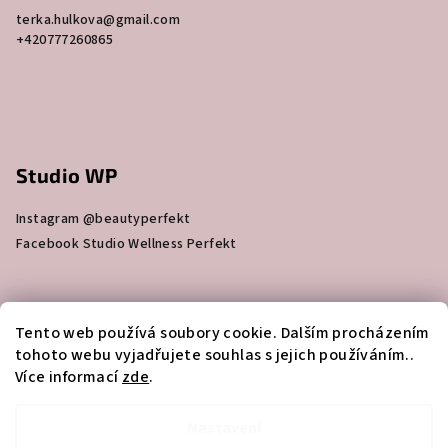
terka.hulkova
@
gmail.com
+420777260865
Studio WP
Instagram @beautyperfekt
Facebook Studio Wellness Perfekt
Skin Bar Beauty Perfekt
Tento web používá soubory cookie. Dalším procházením
tohoto webu vyjadřujete souhlas s jejich používáním..
Více informací
zde
.
Instagram @skin_bar_beautyperfekt
Facebook Skin bar beautyperfekt
Nastavení