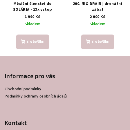
Měsíční členství do
200. NIO DRAIN | drenážní
SOLÁRIA - 13x vstup
zábal
1 990 Kč
2 000 Kč
Skladem
Skladem
Do košíku
Do košíku
Z
á
p
Informace pro vás
a
Obchodní podmínky
t
Podmínky ochrany osobních údajů
í
Kontakt