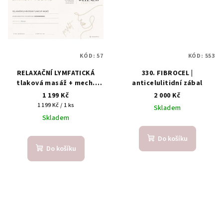
KÓD:
57
KÓD:
553
RELAXAČNÍ LYMFATICKÁ
330. FIBROCEL |
tlaková masáž + mech.
anticelulitidní zábal
lymfodrenáž (90 minut)
1 199 Kč
2 000 Kč
Měrná
1 199 Kč / 1 ks
Skladem
cena:
Skladem
Do košíku
Do košíku