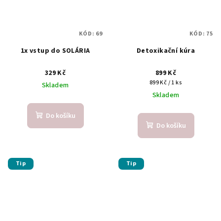
KÓD:
69
KÓD:
75
1x vstup do SOLÁRIA
Detoxikační kúra
329 Kč
899 Kč
Měrná
899 Kč / 1 ks
Skladem
cena:
Skladem
Do košíku
Do košíku
Tip
Tip