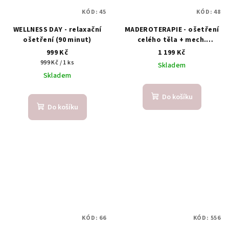
KÓD:
45
KÓD:
48
WELLNESS DAY - relaxační
MADEROTERAPIE - ošetření
ošetření (90 minut)
celého těla + mech.
lymfodrenáž (110 minut)
999 Kč
1 199 Kč
Měrná
999 Kč / 1 ks
Skladem
cena:
Skladem
Do košíku
Do košíku
KÓD:
66
KÓD:
556