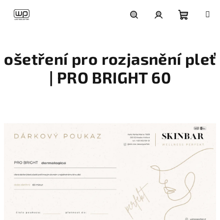
Přejít
na
obsah
Nákupní
Hledat
Přihlášení
ošetření pro rozjasnění pleť
košík
| PRO BRIGHT 60