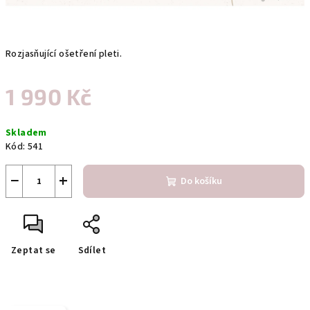
Rozjasňující ošetření pleti.
1 990 Kč
Měrná
Skladem
cena:
Kód:
541
−
+
Do košíku
Zeptat se
Sdílet