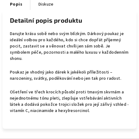
Popis
Diskuze
Detailní popis produktu
Darujte krásu sobě nebo svým blízkým. Dárkový poukaz je
ideální volbou pro každého, kdo si chce dopřát příjemný
pocit, zastavit se a věnovat chvíli jen sám sobě. Je
symbolem péče, pozornosti a malého luxusu v každodenním
shonu.
Poukaz je vhodný jako dárek k jakékoli příležitosti –
narozeniny, svátky, poděkování nebo jen tak pro radost.
Ošetření ve třech krocích působí proti tmavým skvrnám a
nejednotnému tónu pleti, zlepšuje vstřebávání aktivních
látek a dodává pokožce trojici složek pro její zářivý vzhled -
vitamín C, niacinamide a hexylresorcinol.