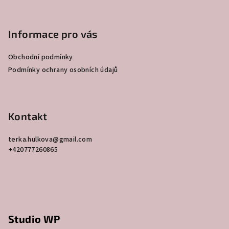
Z
á
p
Informace pro vás
a
Obchodní podmínky
t
Podmínky ochrany osobních údajů
í
Kontakt
terka.hulkova
@
gmail.com
+420777260865
Studio WP