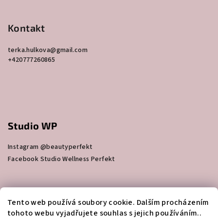
Kontakt
terka.hulkova
@
gmail.com
+420777260865
Studio WP
Instagram @beautyperfekt
Facebook Studio Wellness Perfekt
Skin Bar Beauty Perfekt
Tento web používá soubory cookie. Dalším procházením
tohoto webu vyjadřujete souhlas s jejich používáním..