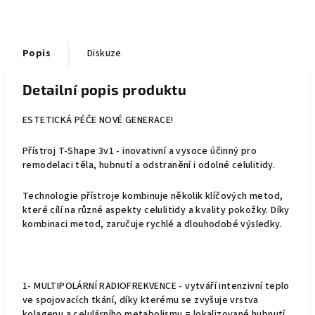
Popis
Diskuze
Detailní popis produktu
ESTETICKÁ PÉČE NOVÉ GENERACE!
Přístroj T-Shape 3v1 - inovativní a vysoce účinný pro
remodelaci těla, hubnutí a odstranění i odolné celulitidy.
Technologie přístroje kombinuje několik klíčových metod,
které cílí na různé aspekty celulitidy a kvality pokožky. Díky
kombinaci metod, zaručuje rychlé a dlouhodobé
výsledky.
1- MULTIPOLÁRNÍ RADIOFREKVENCE - vytváří intenzivní teplo
ve spojovacích tkání, díky kterému se zvyšuje vrstva
kolagenu a celulárního metabolismu =
lokalizované hubnutí,