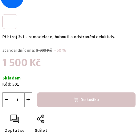
Přístroj 3v1 - remodelace, hubnutí a odstranění celulitidy.
standardní cena:
3 000 Kč
–50 %
1 500 Kč
Měrná
Skladem
cena:
Kód:
501
−
+
Do košíku
Zeptat se
Sdílet