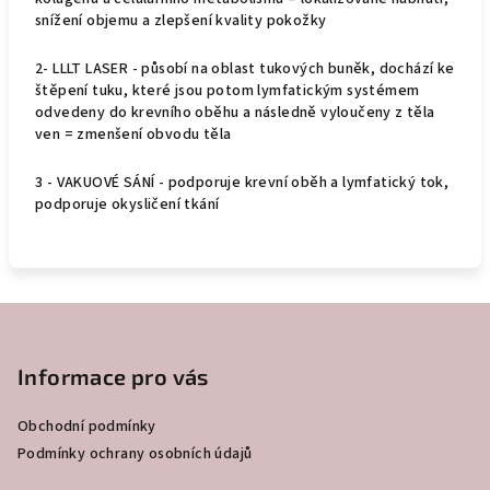
snížení objemu a zlepšení kvality pokožky
2- LLLT LASER - působí na oblast tukových buněk, dochází ke
štěpení tuku, které jsou potom lymfatickým systémem
odvedeny do krevního oběhu a následně vyloučeny z těla
ven = zmenšení obvodu těla
3 - VAKUOVÉ SÁNÍ - podporuje krevní oběh a lymfatický tok,
podporuje okysličení tkání
Z
á
p
Informace pro vás
a
Obchodní podmínky
t
Podmínky ochrany osobních údajů
í