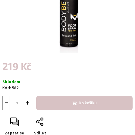
219 Kč
Měrná
Skladem
cena:
Kód:
582
−
+
Do košíku
Zeptat se
Sdílet