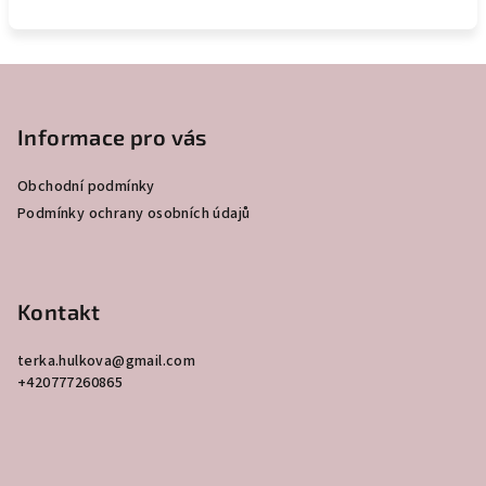
Z
á
p
Informace pro vás
a
Obchodní podmínky
t
Podmínky ochrany osobních údajů
í
Kontakt
terka.hulkova
@
gmail.com
+420777260865