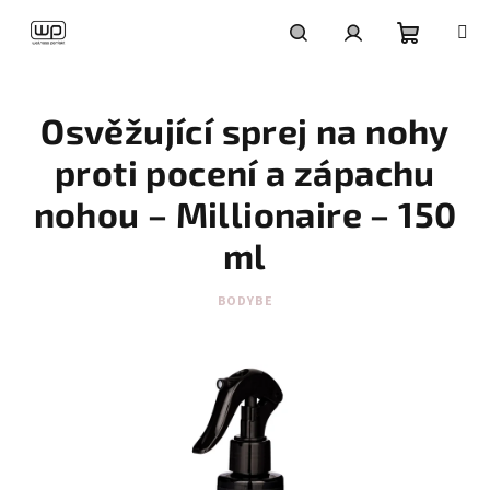
Přejít
na
obsah
Nákupní
Hledat
Přihlášení
Osvěžující sprej na nohy
košík
proti pocení a zápachu
nohou – Millionaire – 150
ml
BODYBE