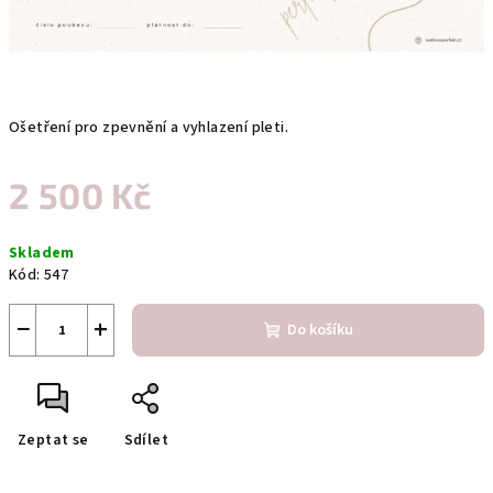
Ošetření pro zpevnění a vyhlazení pleti.
2 500 Kč
Měrná
Skladem
cena:
Kód:
547
−
+
Do košíku
Zeptat se
Sdílet