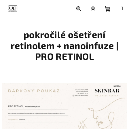
Přejít
na
obsah
Nákupní
Hledat
Přihlášení
pokročilé ošetření
košík
retinolem + nanoinfuze |
PRO RETINOL