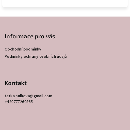
Z
á
p
Informace pro vás
a
Obchodní podmínky
t
Podmínky ochrany osobních údajů
í
Kontakt
terka.hulkova
@
gmail.com
+420777260865