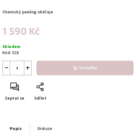
Chemický peeling obličeje
1 590 Kč
Měrná
Skladem
cena:
Kód:
528
−
+
Do košíku
Zeptat se
Sdílet
Popis
Diskuze