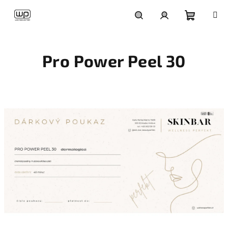
Přejít
na
obsah
Nákupní
Hledat
Přihlášení
Pro Power Peel 30
košík