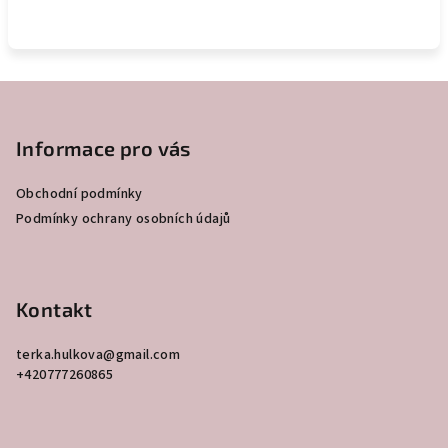
Z
á
p
Informace pro vás
a
Obchodní podmínky
t
Podmínky ochrany osobních údajů
í
Kontakt
terka.hulkova
@
gmail.com
+420777260865