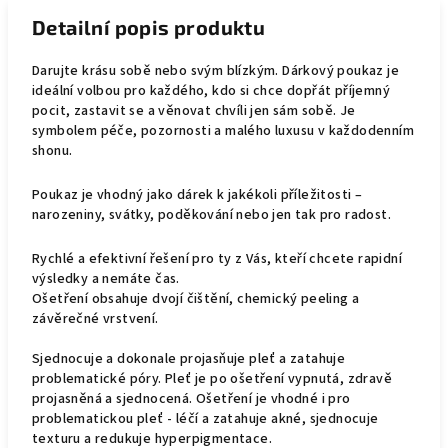
Detailní popis produktu
Darujte krásu sobě nebo svým blízkým. Dárkový poukaz je
ideální volbou pro každého, kdo si chce dopřát příjemný
pocit, zastavit se a věnovat chvíli jen sám sobě. Je
symbolem péče, pozornosti a malého luxusu v každodenním
shonu.
Poukaz je vhodný jako dárek k jakékoli příležitosti –
narozeniny, svátky, poděkování nebo jen tak pro radost.
Rychlé a efektivní řešení pro ty z Vás, kteří chcete rapidní
výsledky a nemáte čas.
Ošetření obsahuje dvojí čištění, chemický peeling a
závěrečné vrstvení.
Sjednocuje a dokonale projasňuje pleť a zatahuje
problematické póry. Pleť je po ošetření vypnutá, zdravě
projasněná a sjednocená. Ošetření je vhodné i pro
problematickou pleť - léčí a zatahuje akné, sjednocuje
texturu a redukuje hyperpigmentace.