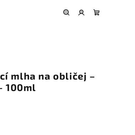
Hledat
Přihlášení
Nákupní
košík
í mlha na obličej –
– 100ml