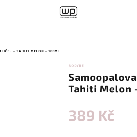
IČEJ – TAHITI MELON – 100ML
BODYBE
Samoopalovac
Tahiti Melon 
389 Kč
Měrná
cena: