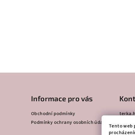
Z
á
Informace pro vás
Kont
p
a
Obchodní podmínky
terka.
+42077
t
Podmínky ochrany osobních údajů
Tento web p
procházení