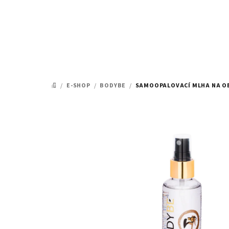
Přejít
na
obsah
/
E-SHOP
/
BODYBE
/
SAMOOPALOVACÍ MLHA NA OBL
DOMŮ