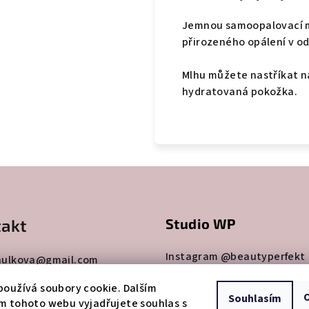
Jemnou samoopalovací ml
přirozeného opálení v od
Mlhu můžete nastříkat na
hydratovaná pokožka.
akt
Studio WP
Instagram @beautyperfekt
hulkova
@
gmail.com
7260865
Facebook Studio Wellness P
oužívá soubory cookie. Dalším
Souhlasím
m tohoto webu vyjadřujete souhlas s