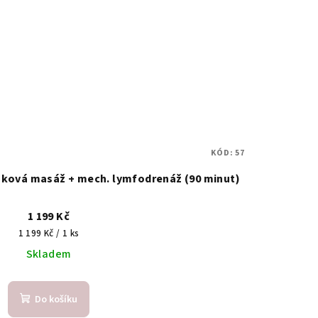
KÓD:
57
ková masáž + mech. lymfodrenáž (90 minut)
1 199 Kč
Měrná
1 199 Kč / 1 ks
cena:
Skladem
Do košíku