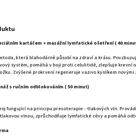
duktu
peciálním kartáčem + masážní lymfatické ošetření ( 40 minu
etoda, která blahodárně působí na zdraví a krásu. Povzbuzuje
rvový systém, pomáhá v boji proti celulitidě, zlepšuje krevní
ožku. Zvýšené prokrvení regeneruje vazivo kyslíkem novými 
náž s ručním odblokováním ( 50 minut)
roj fungující na principu presoterapie - tlakových vln. Prová
tlakovou vlnou, zprůchodňuje lymfatické cévy a pomáhá odto
arma