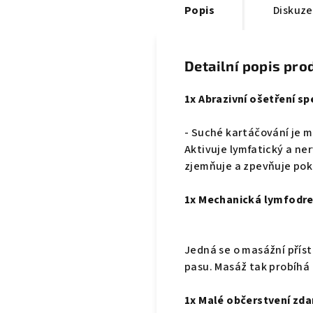
Popis
Diskuze
Detailní popis pro
1x Abrazivní ošetření s
- Suché kartáčování je m
Aktivuje lymfatický a ne
zjemňuje a zpevňuje pok
1x Mechanická lymfodre
Jedná se o masážní příst
pasu.
Masáž tak probíhá 
1x Malé občerstvení zd