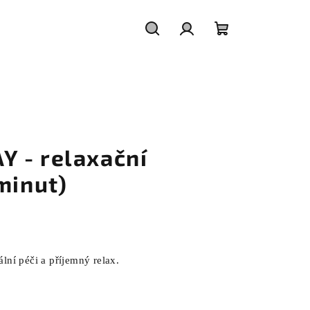
Hledat
Přihlášení
Nákupní
košík
 - relaxační
minut)
lní péči a příjemný relax.