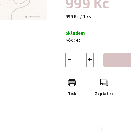
999 Kč
Měrná
999 Kč / 1 ks
cena:
Skladem
Kód:
45
−
+
Tisk
Zeptat se