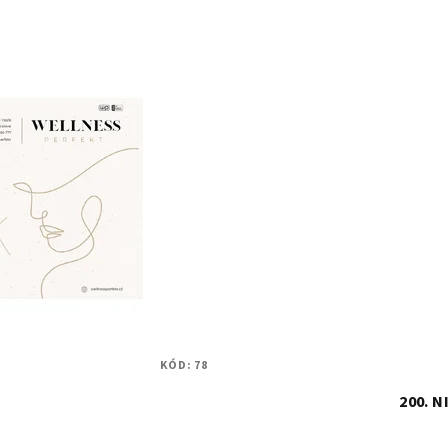
KÓD:
78
200. N