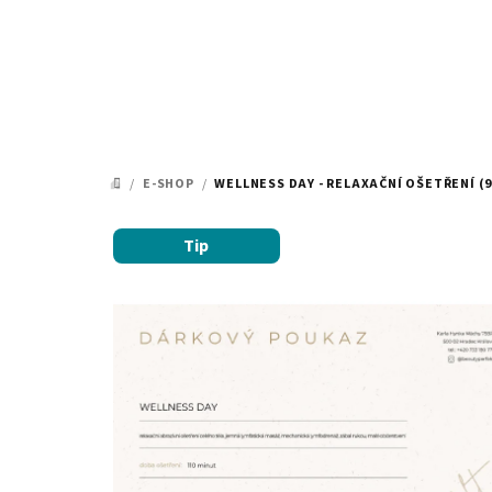
Přejít
na
obsah
/
E-SHOP
/
WELLNESS DAY - RELAXAČNÍ OŠETŘENÍ (
DOMŮ
Tip