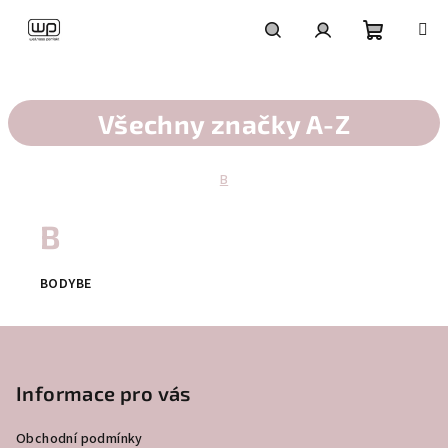
Přejít
na
obsah
Nákupní
Hledat
Přihlášení
košík
Všechny značky A-Z
B
B
BODYBE
Z
á
p
Informace pro vás
a
Obchodní podmínky